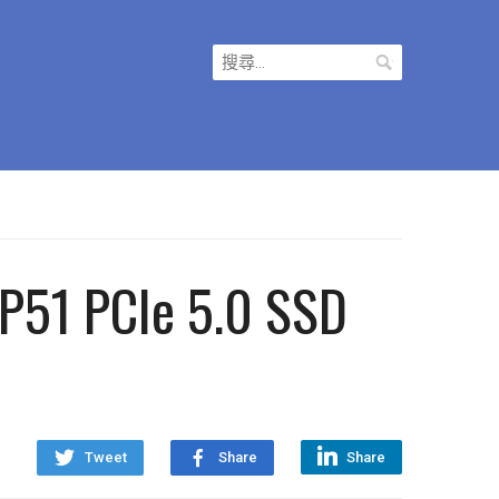
搜
尋
關
鍵
字:
1 PCIe 5.0 SSD
Tweet
Share
Share