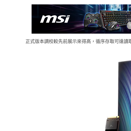
正式版本調校較先前展示來得高，循序存取可達讀取 14,7