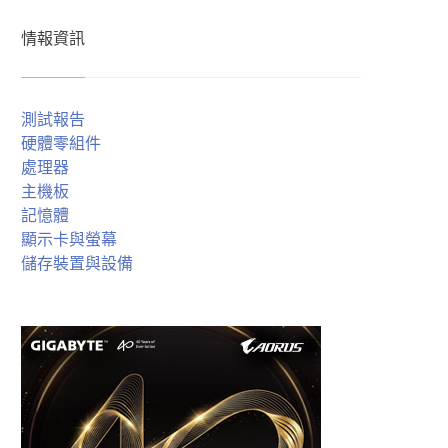
情報資訊
測試報告
硬體零組件
處理器
主機板
記憶體
顯示卡與螢幕
儲存裝置與設備