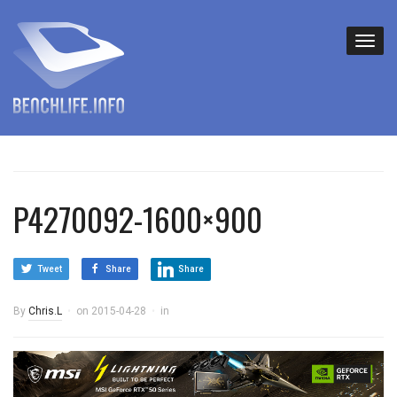
P4270092-1600×900
Tweet
Share
Share
By
Chris.L
on
2015-04-28
in