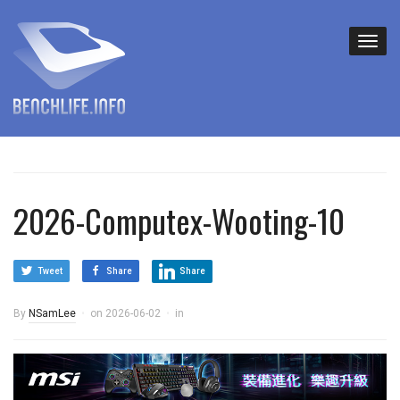
2026-Computex-Wooting-10
Tweet
Share
Share
By
NSamLee
on
2026-06-02
in