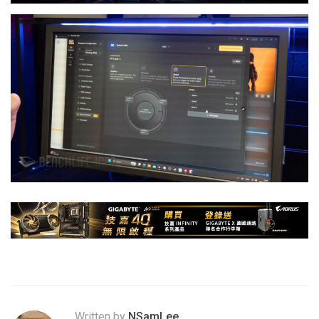
Written by
NSamLee