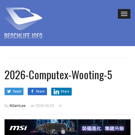
2026-Computex-Wooting-5
Tweet
Share
Share
By
NSamLee
on
2026-06-02
in