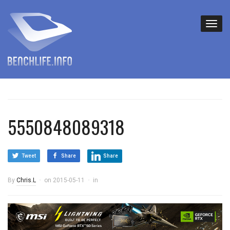
5550848089318
Tweet
Share
Share
By
Chris.L
on
2015-05-11
in