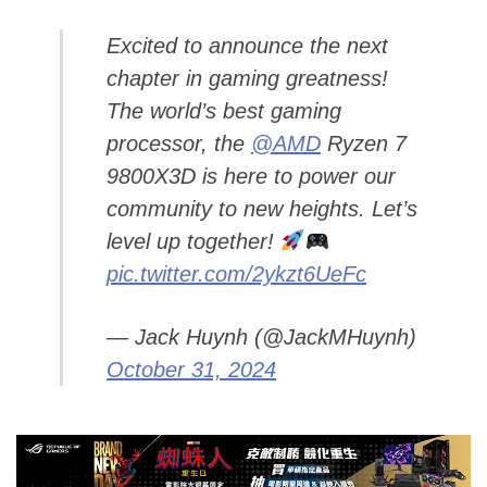
Excited to announce the next
chapter in gaming greatness!
The world’s best gaming
processor, the
@AMD
Ryzen 7
9800X3D is here to power our
community to new heights. Let’s
level up together!
pic.twitter.com/2ykzt6UeFc
— Jack Huynh (@JackMHuynh)
October 31, 2024