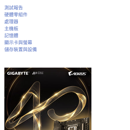
測試報告
硬體零組件
處理器
主機板
記憶體
顯示卡與螢幕
儲存裝置與設備