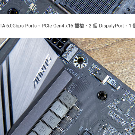
 Ports、PCIe Gen4 x16 插槽、2 個 DispalyPort、1 個 H