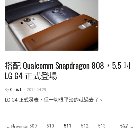
搭配 Qualcomm Snapdragon 808，5.5 吋
LG G4 正式登場
By
Chris.L
2015-04-29
LG G4 正式發表，但一切很平淡的就過去了。
1
...
509
510
511
512
513
...
517
← Previous
Next →