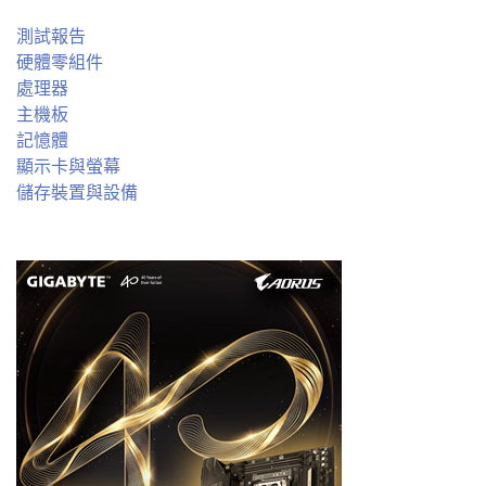
測試報告
硬體零組件
處理器
主機板
記憶體
顯示卡與螢幕
儲存裝置與設備