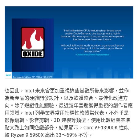
也因此，Intel 未來會更加重視這些變數所帶來影響，並作
為新產品的硬體開發設計，以及軟體整合、最佳化改進方
向。除了遊戲性能體驗，最近幾年普遍獲得重視的創作者應
用領域，Intel 列舉業界常用指標性軟體當代表，不外乎是
影像編輯、影音剪輯、3D 建模等類型。使用比較組與基準
點大致上如同遊戲部分，結果顯示，Core i9-13900K 性能
較 Ryzen 9 5950X 高出 33～69％ 不等。