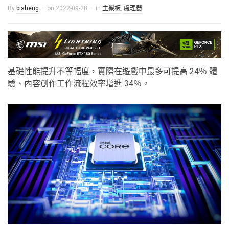
By
bisheng
on
2022-09-28
in
主機板
,
處理器
基礎性能提升不等幅度，實際在遊戲中最多可提高 24％ 體
驗、內容創作工作流程效率增進 34％。