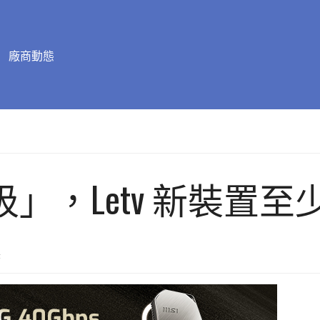
廠商動態
」，Letv 新裝置至少
置