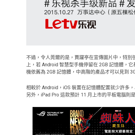
不過，令人莞爾的是，賈躍亭在宣傳圖片中，特別強
上，若 Android 智慧型手機停留在 2GB 記
機依舊為 2GB 記憶體，中高階的產品才可以見到 3G
相較於 Android，iOS 裝置在記憶體配置就少許多，以目
另外，iPad Pro 這款預計 11 月上市的平板電腦則