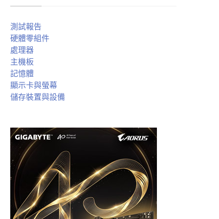
測試報告
硬體零組件
處理器
主機板
記憶體
顯示卡與螢幕
儲存裝置與設備