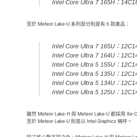
Intel Core Ultra 7 165H：14
至於 Meteor Lake-U 系列部分則是有 6 款產品：
Intel Core Ultra 7 165U：12
Intel Core Ultra 7 164U：12
Intel Core Ultra 5 155U：12
Intel Core Ultra 5 135U：12
Intel Core Ultra 5 134U：12
Intel Core Ultra 5 125U：12
雖然 Meteor Lake-H 與 Meteor Lake-U 都採用 Xe-C
至於 Meteor Lake-U 則是以 Intel Graphics 稱呼。