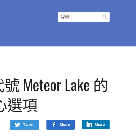
搜
尋
關
鍵
字:
號 Meteor Lake 的
 核心選項
Tweet
Share
Share