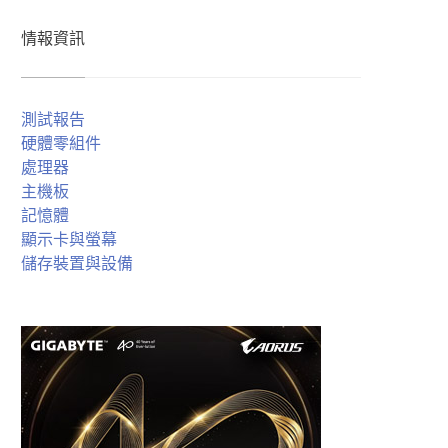
情報資訊
測試報告
硬體零組件
處理器
主機板
記憶體
顯示卡與螢幕
儲存裝置與設備