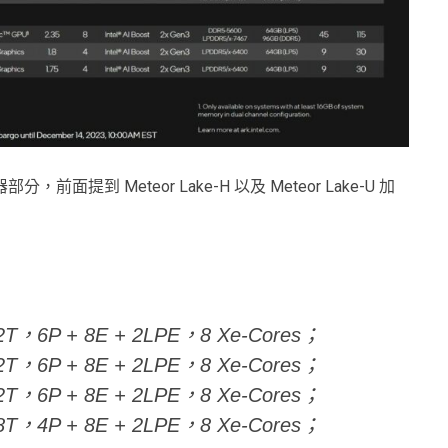
處理器部分，前面提到 Meteor Lake-H 以及 Meteor Lake-U 加
C22T，6P + 8E + 2LPE，8 Xe-Cores；
C22T，6P + 8E + 2LPE，8 Xe-Cores；
C22T，6P + 8E + 2LPE，8 Xe-Cores；
C18T，4P + 8E + 2LPE，8 Xe-Cores；