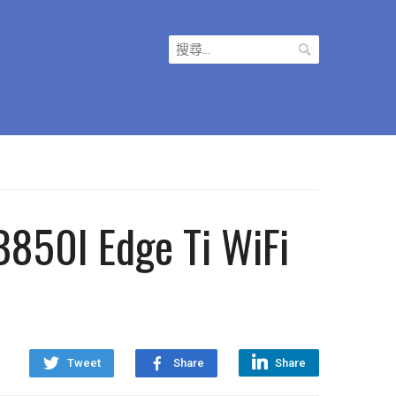
搜
尋
關
鍵
字:
 Edge Ti WiFi
Tweet
Share
Share