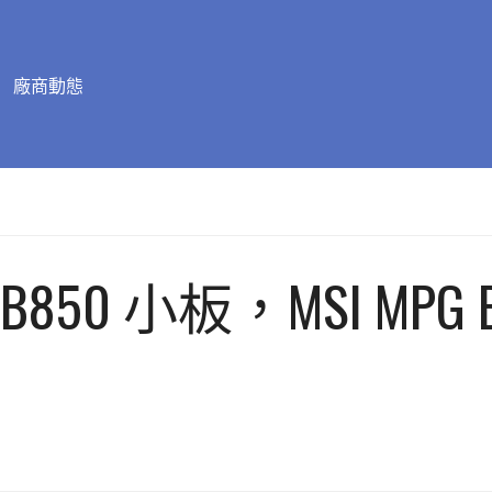
廠商動態
小板，MSI MPG B850I