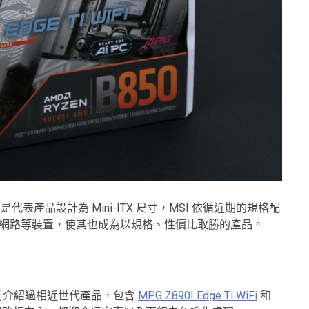
贅 I，是代表產品設計為 Mini-ITX 尺寸，MSI 依循近期的規格配
bp 乙太網路等裝置，使其也成為以規格、性價比取勝的產品。
稍早前介紹過相近世代產品，包含
MPG Z890I Edge Ti WiFi
和