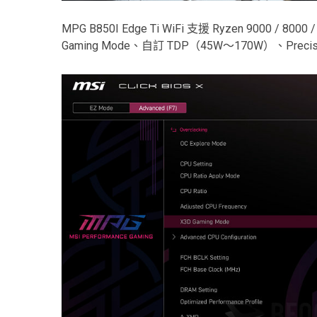
MPG B850I Edge Ti WiFi 支援 Ryzen 9000 
Gaming Mode、自訂 TDP（45W～170W）、Prec