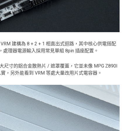
電路板，VRM 建構為 8 + 2 + 1 相直出式迴路，其中核心供電搭配
，處理器電源輸入採用常見單組 8pin 插座配置。
大尺寸的鋁合金散熱片 / 遮罩覆蓋，它並未像 MPG Z890I
同樣扎實，另外能看到 VRM 等處大量改用片式電容器。