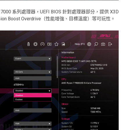
/ 8000 / 7000 系列處理器，UEFI BIOS 針對處理器部分，提供 X3D
ision Boost Overdrive（性能增強、目標溫度）等可玩性。