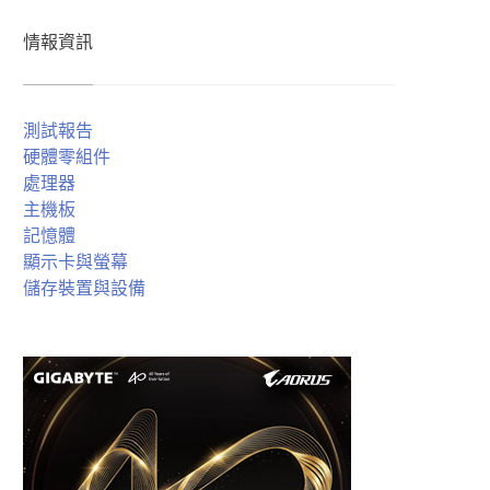
情報資訊
測試報告
硬體零組件
處理器
主機板
記憶體
顯示卡與螢幕
儲存裝置與設備