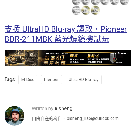
支援 UltraHD Blu-ray 讀取，Pioneer
BDR-211MBK 藍光燒錄機試玩
Tags:
M-Disc
Pioneer
Ultra HD Blu-ray
Written by
bisheng
自由自在的寫作。
bisheng_liao@outlook.com