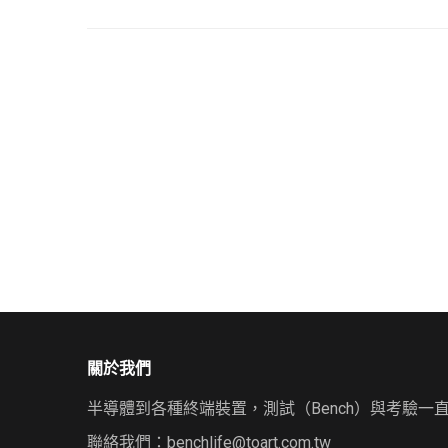
關於我們
半導體到各種終端裝置，測試（Bench）與考驗一
聯絡我們：
benchlife@toart.com.tw