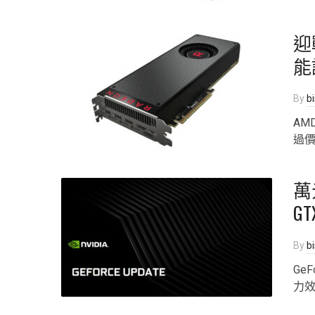
迎戰
能調
By
b
AM
過
萬
GT
By
b
Ge
力