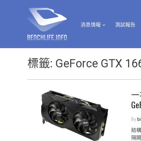
消息情報
測試報告
標籤:
GeForce GTX 166
一
Ge
By
b
結構
隔