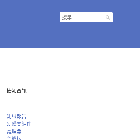
搜
尋
關
鍵
字:
情報資訊
測試報告
硬體零組件
處理器
主機板