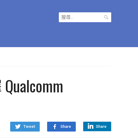
搜
尋
關
鍵
字:
alcomm
Tweet
Share
Share