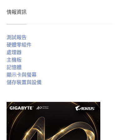
情報資訊
測試報告
硬體零組件
處理器
主機板
記憶體
顯示卡與螢幕
儲存裝置與設備