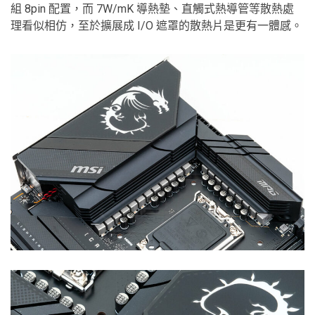
組 8pin 配置，而 7W/mK 導熱墊、直觸式熱導管等散熱處
理看似相仿，至於擴展成 I/O 遮罩的散熱片是更有一體感。