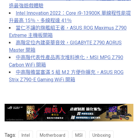
造最強遊戲體驗
Intel Innovation 2022：Core i9-13900K 單線程性能提
升最高 15％、多線程達 41％
當仁不讓的旗艦組王者，ASUS ROG Maximus Z790
Extreme 主機板開箱
高階定位內建豪華音效，GIGABYTE Z790 AORUS
Master 開箱
中高階代表性產品再次堆料進化，MSI MPG Z790
Carbon WiFi 開箱
中高階擔當塞滿 5 組 M.2 方便你擴充，ASUS ROG
Strix Z790-E Gaming WiFi 開箱
Tags:
Intel
Motherboard
MSI
Unboxing