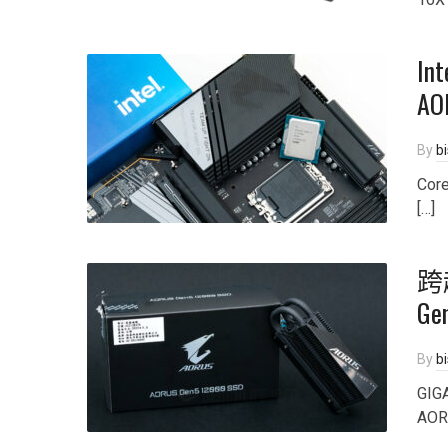
In
AO
By
b
Cor
[…]
跨越
Ge
By
b
GI
AOR