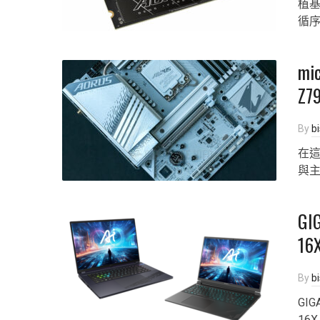
植基
循序
m
Z7
By
b
在這
與
GI
16
By
b
GIG
16X