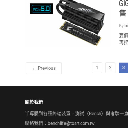
GI
售
By
b
要價
再
1
2
3
← Previous
關於我們
半導體到各種終端裝置，測試（Bench）與考驗一
聯絡我們：
benchlife@toart.com.tw