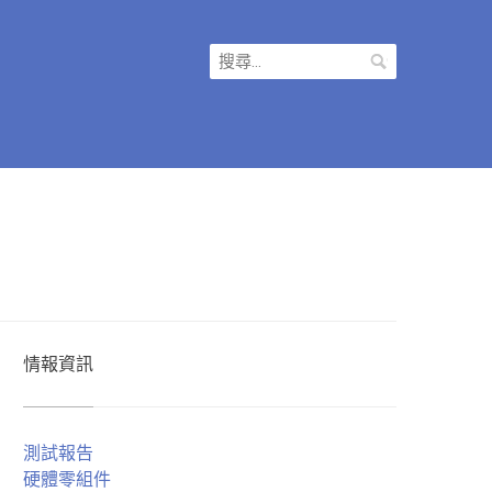
搜
尋
關
鍵
字:
情報資訊
測試報告
硬體零組件