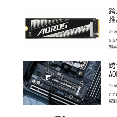
跨
推出
By
b
GI
如其
跨
AO
By
b
GI
感