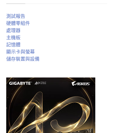
測試報告
硬體零組件
處理器
主機板
記憶體
顯示卡與螢幕
儲存裝置與設備