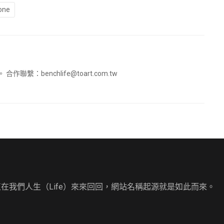
one
。 合作聯繫：
benchlife@toart.com.tw
直在我們人生（Life）來來回回，網站名稱起源就是如此而來。