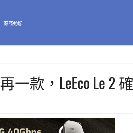
廠商動態
 X25 再一款，LeEco Le
置