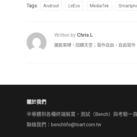
Tags:
Android
LeEco
MediaTek
Smartph
Written by
Chris.L
擺脫束縛，回饋天空；寫作自由，自由寫作
關於我們
半導體到各種終端裝置，測試（Bench）與考驗一
聯絡我們：
benchlife@toart.com.tw