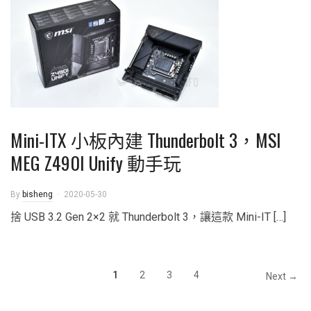
Mini-ITX 小板內建 Thunderbolt 3，MSI
MEG Z490I Unify 動手玩
By
bisheng
2020-05-30
捨 USB 3.2 Gen 2×2 就 Thunderbolt 3，讓這款 Mini-IT […]
1
2
3
4
Next →