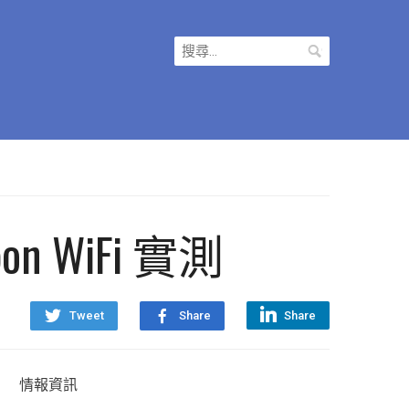
搜
尋
關
鍵
字:
rbon WiFi 實測
Tweet
Share
Share
情報資訊