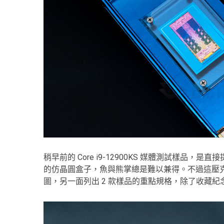
稍早前的 Core i9-12900KS 媒體測試樣
的仿晶圓盒子，魚與熊掌總是難以兼得。不過這壓
圖，另一面列出 2 款樣品的重點規格，除了收藏