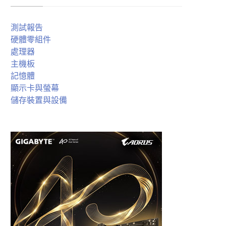
測試報告
硬體零組件
處理器
主機板
記憶體
顯示卡與螢幕
儲存裝置與設備